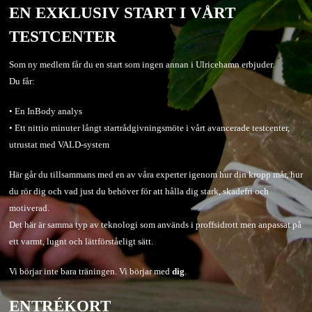
EN EXKLUSIV START I VÅRT
TESTCENTER
Som ny medlem får du en start som ingen annan i Ulricehamn erbjuder.
Du får:
• En InBody analys
• Ett nittio minuter långt startrådgivningsmöte i vårt avancerade testcenter,
utrustat med VALD-system
Här går du tillsammans med en av våra experter igenom hur din kropp mår, hur
du rör dig och vad just du behöver för att hålla dig stark, skadefri och
motiverad.
Det här är samma typ av teknologi som används i proffsidrott men anpassat på
ett varmt, lugnt och lättförståeligt sätt.
Vi börjar inte bara träningen. Vi börjar med
dig
.
ENTRÉKORT