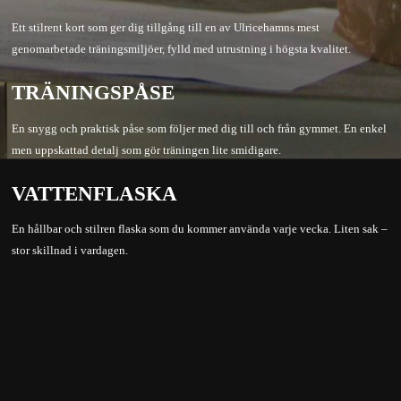
Ett stilrent kort som ger dig tillgång till en av Ulricehamns mest
genomarbetade träningsmiljöer, fylld med utrustning i högsta kvalitet.
TRÄNINGSPÅSE
En snygg och praktisk påse som följer med dig till och från gymmet. En enkel
men uppskattad detalj som gör träningen lite smidigare.
VATTENFLASKA
En hållbar och stilren flaska som du kommer använda varje vecka. Liten sak –
stor skillnad i vardagen.